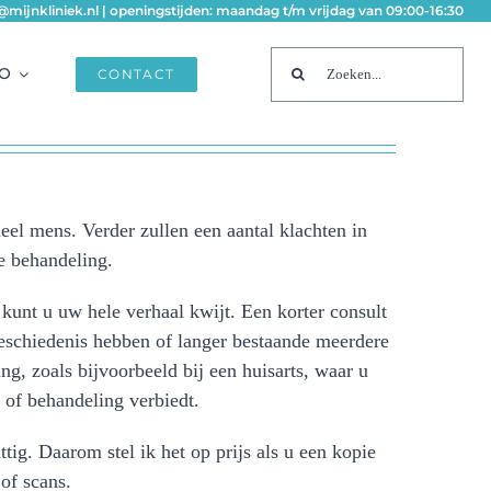
fo@mijnkliniek.nl | openingstijden: maandag t/m vrijdag van 09:00-16:30
Zoeken
FO
CONTACT
naar:
eel mens. Verder zullen een aantal klachten in
e behandeling.
unt u uw hele verhaal kwijt. Een korter consult
eschiedenis hebben of langer bestaande meerdere
g, zoals bijvoorbeeld bij een huisarts, waar u
 of behandeling verbiedt.
ig. Daarom stel ik het op prijs als u een kopie
of scans.