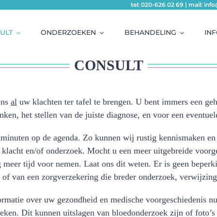
tel: 020-626 02 69 | mail: in
ULT
ONDERZOEKEN
BEHANDELING
IN
CONSULT
ens
al
uw klachten ter tafel te brengen. U bent immers een geh
en, het stellen van de juiste diagnose, en voor een eventuel
 minuten op de agenda. Zo kunnen wij rustig kennismaken en k
 klacht en/of onderzoek. Mocht u een meer uitgebreide voorg
meer tijd voor nemen. Laat ons dit weten. Er is geen beperkin
of van een zorgverzekering die breder onderzoek, verwijzing
ormatie over uw gezondheid en medische voorgeschiedenis nutt
ken. Dit kunnen uitslagen van bloedonderzoek zijn of foto’s 