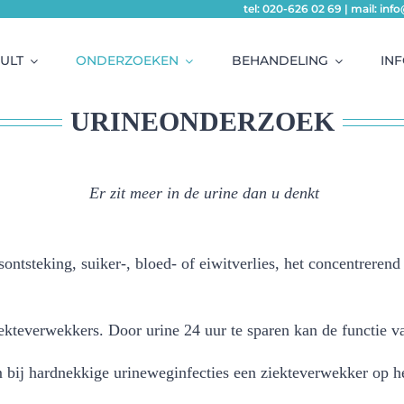
tel: 020-626 02 69 | mail: in
ULT
ONDERZOEKEN
BEHANDELING
IN
URINEONDERZOEK
Er zit meer in de urine dan u denkt
ontsteking, suiker-, bloed- of eiwitverlies, het concentreren
ekteverwekkers. Door urine 24 uur te sparen kan de functie v
bij hardnekkige urineweginfecties een ziekteverwekker op h