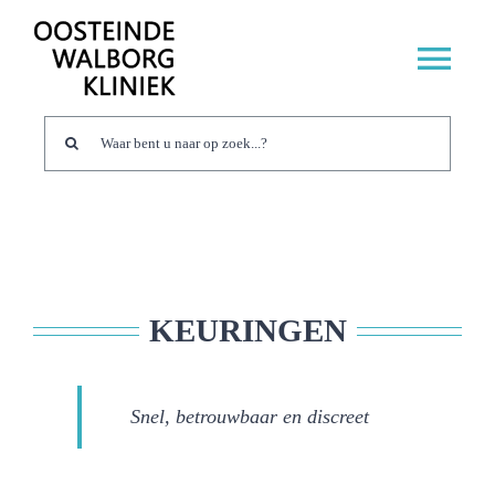
Ga
naar
Tog
inhoud
Nav
Zoeken
Mijn Kliniek
naar:
Consult
Onderzoeken
Behandeling
Info
KEURINGEN
Contact
Snel, betrouwbaar en discreet