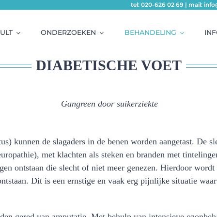
tel: 020-626 02 69 | mail: in
ULT
ONDERZOEKEN
BEHANDELING
IN
DIABETISCHE VOET
Gangreen door suikerziekte
itus) kunnen de slagaders in de benen worden aangetast. De sl
neuropathie), met klachten als steken en branden met tintelin
en ontstaan die slecht of niet meer genezen. Hierdoor wordt 
tstaan. Dit is een ernstige en vaak erg pijnlijke situatie waar
en gered van amputatie. Met behulp van intensieve ozonbeha