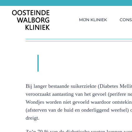
Ga
naar
inhoud
MIJN KLINIEK
CONS
Bij langer bestaande suikerziekte (Diabetes Mell
veroorzaakt aantasting van het gevoel (perifere 
Wondjes worden niet gevoeld waardoor ontsteking
(afsterven van de huid en onderliggend weefsel) on
dreigt.
Zo’n 70 % van de diabetische voeten kunnen word