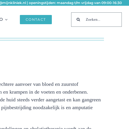
fo@mijnkliniek.nl | openingstijden: maandag t/m vrijdag van 09:00-16:30
Zoeken
FO
CONTACT
naar:
echtere aanvoer van bloed en zuurstof
gen en krampen in de voeten en onderbenen.
de huid steeds verder aangetast en kan gangreen
 pijnbestrijding noodzakelijk is en amputatie
ndelingen en chelatietherapie wordt aan de